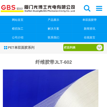


网站首页
产品展示
单双面胶带
模切加工
解决方案
新闻资讯
公司介绍
联系我们
在线留言
PET单双面胶系列

栏目列表
纤维胶带JLT-602