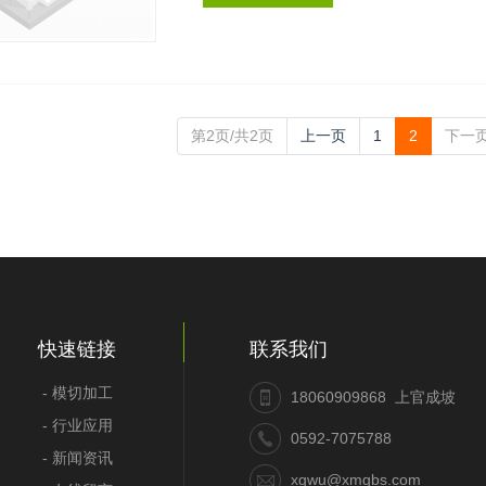
第2页/共2页
上一页
1
2
下一
快速链接
联系我们
- 模切加工
18060909868 上官成坡
- 行业应用
0592-7075788
- 新闻资讯
xgwu@xmgbs.com